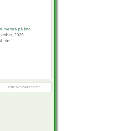
numerera på info
oktober, 2020
yheter”
Byte av leverantörer…