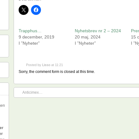
Trapphus…
Nyhetsbrev nr 2 – 2024
Pre
9 december, 2019
20 maj, 2024
15 
I ”Nyheter”
I ”Nyheter”
I ”N
Posted by
Lisso
at 11:21
Sorry, the comment form is closed at this time.
Anticimex…
gen
er
er