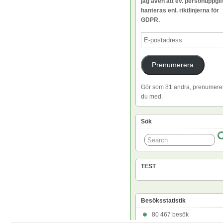
jag även att ev. personuppgif
hanteras enl. riktlinjerna för
GDPR.
E-
postadress
Prenumerera
Gör som 81 andra, prenumere
du med.
Sök
TEST
Besöksstatistik
80 467 besök