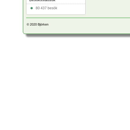
Besöksstatistik
80 437 besök
© 2020
Björken