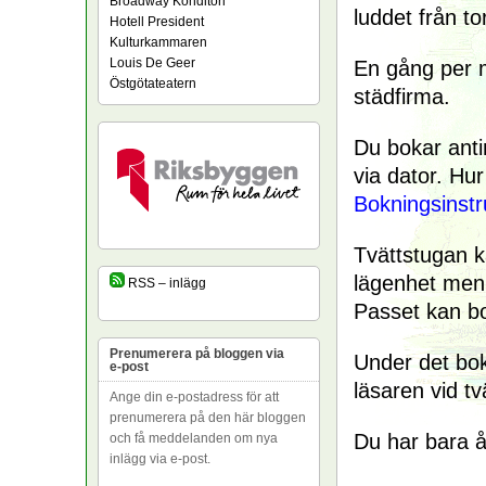
Broadway Konditori
luddet från t
Hotell President
Kulturkammaren
Louis De Geer
En gång per 
Östgötateatern
städfirma.
Du bokar anti
via dator. Hur
Bokningsinstru
Tvättstugan k
lägenhet me
RSS – inlägg
Passet kan bo
Prenumerera på bloggen via
Under det bok
e-post
läsaren vid tv
Ange din e-postadress för att
prenumerera på den här bloggen
Du har bara å
och få meddelanden om nya
inlägg via e-post.