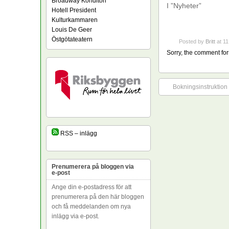
Broadway Konditori
I ”Nyheter”
Hotell President
Kulturkammaren
Louis De Geer
Östgötateatern
Posted by
Britt
at 11
Sorry, the comment form
Bokningsinstruktion 
RSS – inlägg
Prenumerera på bloggen via
e-post
Ange din e-postadress för att
prenumerera på den här bloggen
och få meddelanden om nya
inlägg via e-post.