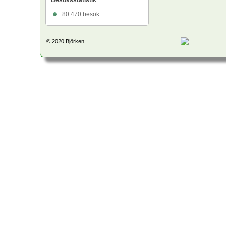
Besöksstatistik
80 470 besök
© 2020
Björken