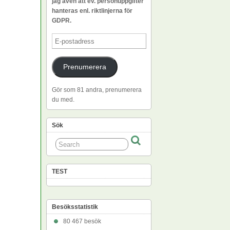
jag även att ev. personuppgifter
hanteras enl. riktlinjerna för
GDPR.
E-
postadress
Prenumerera
Gör som 81 andra, prenumerera
du med.
Sök
TEST
Besöksstatistik
80 467 besök