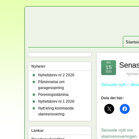
Startsi
dec
Senas
Nyheter
15
2020
Nyheter
Nyhetsbrev nr 2 2026
Påminnelse om
Senaste nytt – de
garagesopning
Föreningsstämma
Dela det här:
Nyhetsbrev nr 1 2026
Nytt kring kommande
stamrenovering
Senaste nytt om
Länkar
stamrenoveringen