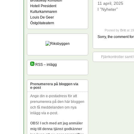
Broadway Konditori
11 april, 2025
Hotell President
I ”Nyheter”
Kulturkammaren
Louis De Geer
Östgötateatern
Posted by
Britt
at 19
Sorry, the comment form
Fjärrkontroller samt
RSS – inlägg
Prenumerera på bloggen via
e-post
Ange din e-postadress för att
prenumerera på den här bloggen
och få meddelanden om nya
inlägg via e-post.
OBS! I och med att jag anmäler
mig till denna tjänst godkänner