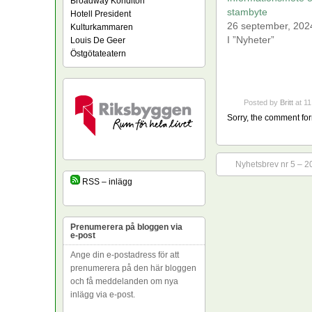
Broadway Konditori
stambyte
Hotell President
26 september, 202
Kulturkammaren
I ”Nyheter”
Louis De Geer
Östgötateatern
Posted by
Britt
at 11
Sorry, the comment form
Nyhetsbrev nr 5 – 2
RSS – inlägg
Prenumerera på bloggen via
e-post
Ange din e-postadress för att
prenumerera på den här bloggen
och få meddelanden om nya
inlägg via e-post.