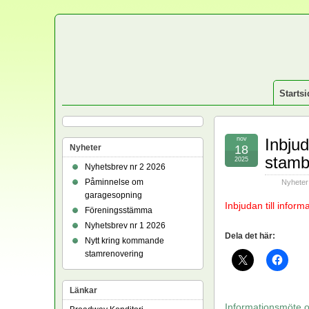
Startsi
nov
Inbjud
Nyheter
18
stamb
2025
Nyhetsbrev nr 2 2026
Påminnelse om
Nyheter
garagesopning
Inbjudan till informa
Föreningsstämma
Nyhetsbrev nr 1 2026
Dela det här:
Nytt kring kommande
stamrenovering
Länkar
Informationsmöte 