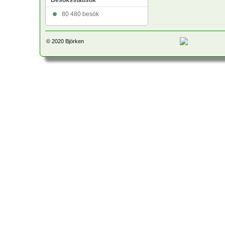
Besöksstatistik
80 480 besök
© 2020
Björken