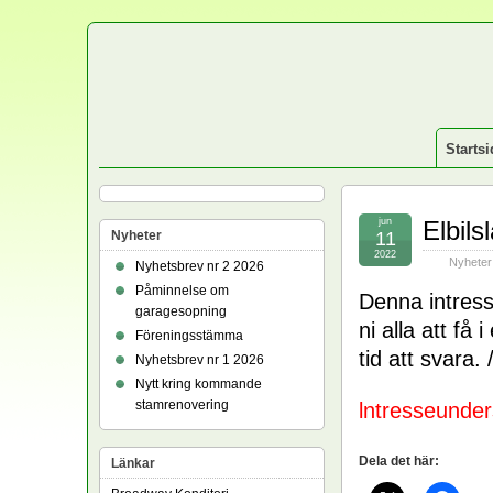
Startsi
jun
Elbil
Nyheter
11
2022
Nyheter
Nyhetsbrev nr 2 2026
Påminnelse om
Denna intres
garagesopning
ni alla att få
Föreningsstämma
tid att svara.
Nyhetsbrev nr 1 2026
Nytt kring kommande
stamrenovering
lntresseunder
Dela det här:
Länkar