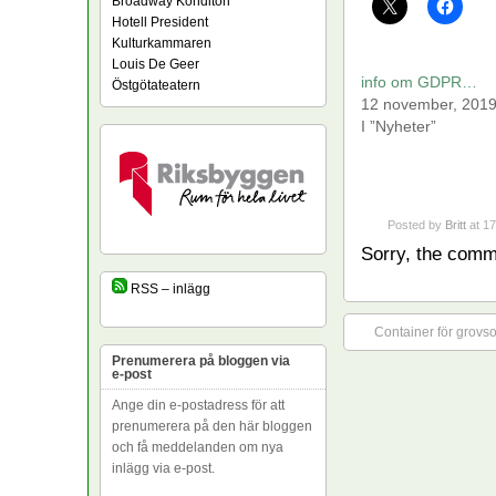
Broadway Konditori
Hotell President
Kulturkammaren
Louis De Geer
info om GDPR…
Östgötateatern
12 november, 201
I ”Nyheter”
Posted by
Britt
at 17
Sorry, the comme
RSS – inlägg
Container för grovs
Prenumerera på bloggen via
e-post
Ange din e-postadress för att
prenumerera på den här bloggen
och få meddelanden om nya
inlägg via e-post.