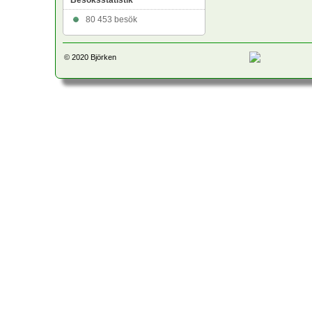
Besöksstatistik
80 453 besök
© 2020
Björken