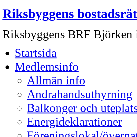
Riksbyggens bostadsrät
Riksbyggens BRF Björken 
Startsida
Medlemsinfo
Allmän info
Andrahandsuthyrning
Balkonger och uteplat
Energideklarationer
Föreningslokal/överna